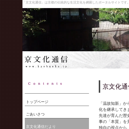
「京文化通信」は京都の伝統的な生活文化を網羅したポータルサイトです
京文化通
トップページ
「温故知新」か
化を継承してき
ごあいさつ
先達が育んだ歴
事の「本質」を
京文化通信だより
独自の視点から