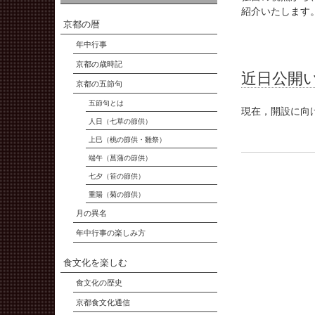
紹介いたします
京都の暦
年中行事
京都の歳時記
近日公開
京都の五節句
五節句とは
現在，開設に向
人日（七草の節供）
上巳（桃の節供・雛祭）
端午（菖蒲の節供）
七夕（笹の節供）
重陽（菊の節供）
月の異名
年中行事の楽しみ方
食文化を楽しむ
食文化の歴史
京都食文化通信