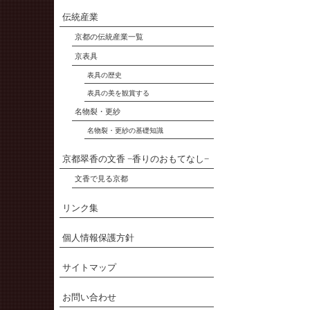
伝統産業
京都の伝統産業一覧
京表具
表具の歴史
表具の美を観賞する
名物裂・更紗
名物裂・更紗の基礎知識
京都翠香の文香 −香りのおもてなし−
文香で見る京都
リンク集
個人情報保護方針
サイトマップ
お問い合わせ